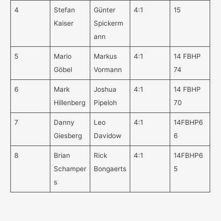
4
Stefan
Günter
4:1
15
Kaiser
Spickerm
ann
5
Mario
Markus
4:1
14 FBHP
Göbel
Vormann
74
6
Mark
Joshua
4:1
14 FBHP
Hillenberg
Pipeloh
70
7
Danny
Leo
4:1
14FBHP6
Giesberg
Davidow
6
8
Brian
Rick
4:1
14FBHP6
Schamper
Bongaerts
5
s