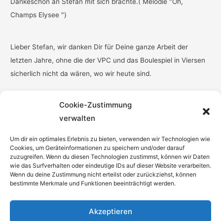
Dankeschön an Stefan mit sich brachte.( Melodie "Oh,
Champs Elysee ")
Lieber Stefan, wir danken Dir für Deine ganze Arbeit der
letzten Jahre, ohne die der VPC und das Boulespiel in Viersen
sicherlich nicht da wären, wo wir heute sind.
Cookie-Zustimmung
verwalten
Um dir ein optimales Erlebnis zu bieten, verwenden wir Technologien wie
Cookies, um Geräteinformationen zu speichern und/oder darauf
zuzugreifen. Wenn du diesen Technologien zustimmst, können wir Daten
wie das Surfverhalten oder eindeutige IDs auf dieser Website verarbeiten.
Wenn du deine Zustimmung nicht erteilst oder zurückziehst, können
bestimmte Merkmale und Funktionen beeinträchtigt werden.
Was die da wohl tun ?
Akzeptieren