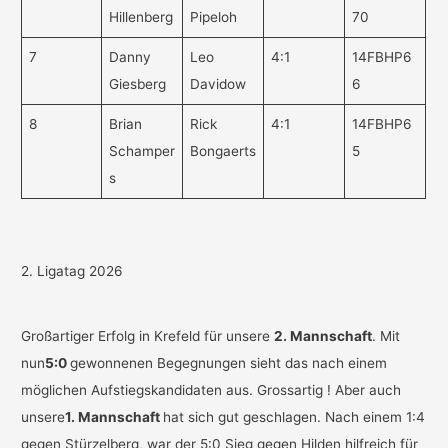
Hillenberg
Pipeloh
70
7
Danny
Leo
4:1
14FBHP6
Giesberg
Davidow
6
8
Brian
Rick
4:1
14FBHP6
Schamper
Bongaerts
5
s
2. Ligatag 2026
Großartiger Erfolg in Krefeld für unsere
2. Mannschaft
. Mit
nun
5:0
gewonnenen Begegnungen sieht das nach einem
möglichen Aufstiegskandidaten aus. Grossartig ! Aber auch
unsere
1. Mannschaft
hat sich gut geschlagen. Nach einem 1:4
gegen Stürzelberg, war der 5:0 Sieg gegen Hilden hilfreich für