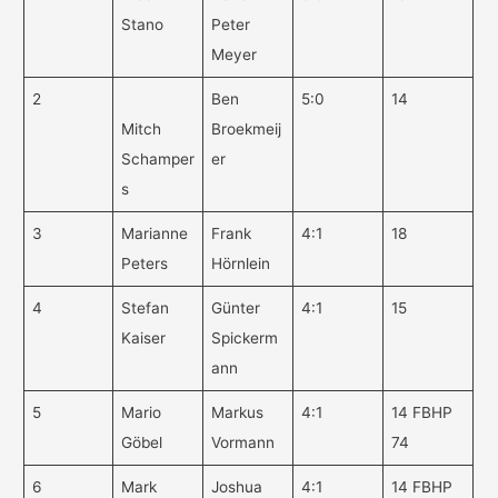
Stano
Peter
Meyer
2
Ben
5:0
14
Mitch
Broekmeij
Schamper
er
s
3
Marianne
Frank
4:1
18
Peters
Hörnlein
4
Stefan
Günter
4:1
15
Kaiser
Spickerm
ann
5
Mario
Markus
4:1
14 FBHP
Göbel
Vormann
74
6
Mark
Joshua
4:1
14 FBHP