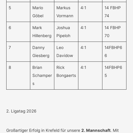
5
Mario
Markus
4:1
14 FBHP
Göbel
Vormann
74
6
Mark
Joshua
4:1
14 FBHP
Hillenberg
Pipeloh
70
7
Danny
Leo
4:1
14FBHP6
Giesberg
Davidow
6
8
Brian
Rick
4:1
14FBHP6
Schamper
Bongaerts
5
s
2. Ligatag 2026
Großartiger Erfolg in Krefeld für unsere
2. Mannschaft
. Mit