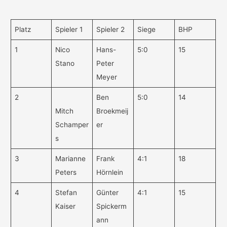
Platz
Spieler 1
Spieler 2
Siege
BHP
1
Nico
Hans-
5:0
15
Stano
Peter
Meyer
2
Ben
5:0
14
Mitch
Broekmeij
Schamper
er
s
3
Marianne
Frank
4:1
18
Peters
Hörnlein
4
Stefan
Günter
4:1
15
Kaiser
Spickerm
ann