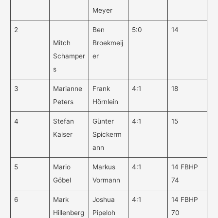
Meyer
2
Ben
5:0
14
Mitch
Broekmeij
Schamper
er
s
3
Marianne
Frank
4:1
18
Peters
Hörnlein
4
Stefan
Günter
4:1
15
Kaiser
Spickerm
ann
5
Mario
Markus
4:1
14 FBHP
Göbel
Vormann
74
6
Mark
Joshua
4:1
14 FBHP
Hillenberg
Pipeloh
70