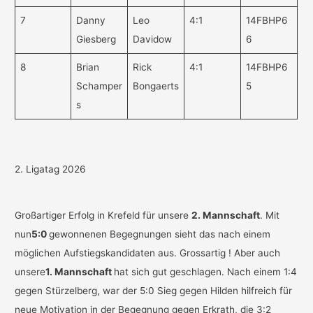
7
Danny
Leo
4:1
14FBHP6
Giesberg
Davidow
6
8
Brian
Rick
4:1
14FBHP6
Schamper
Bongaerts
5
s
2. Ligatag 2026
Großartiger Erfolg in Krefeld für unsere
2. Mannschaft
. Mit
nun
5:0
gewonnenen Begegnungen sieht das nach einem
möglichen Aufstiegskandidaten aus. Grossartig ! Aber auch
unsere
1. Mannschaft
hat sich gut geschlagen. Nach einem 1:4
gegen Stürzelberg, war der 5:0 Sieg gegen Hilden hilfreich für
neue Motivation in der Begegnung gegen Erkrath, die 3:2