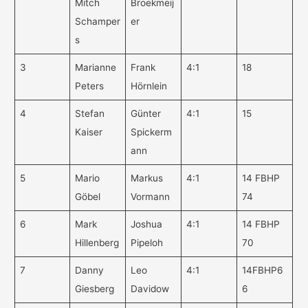
Mitch
Broekmeij
Schamper
er
s
3
Marianne
Frank
4:1
18
Peters
Hörnlein
4
Stefan
Günter
4:1
15
Kaiser
Spickerm
ann
5
Mario
Markus
4:1
14 FBHP
Göbel
Vormann
74
6
Mark
Joshua
4:1
14 FBHP
Hillenberg
Pipeloh
70
7
Danny
Leo
4:1
14FBHP6
Giesberg
Davidow
6