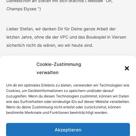
Dankeschön an Stefan mit sich brachte.( Melodie "Oh,
Champs Elysee ")
Lieber Stefan, wir danken Dir für Deine ganze Arbeit der
letzten Jahre, ohne die der VPC und das Boulespiel in Viersen
sicherlich nicht da wären, wo wir heute sind.
Cookie-Zustimmung
verwalten
Um dir ein optimales Erlebnis zu bieten, verwenden wir Technologien wie
Cookies, um Geräteinformationen zu speichern und/oder darauf
zuzugreifen. Wenn du diesen Technologien zustimmst, können wir Daten
wie das Surfverhalten oder eindeutige IDs auf dieser Website verarbeiten.
Wenn du deine Zustimmung nicht erteilst oder zurückziehst, können
bestimmte Merkmale und Funktionen beeinträchtigt werden.
Was die da wohl tun ?
Akzeptieren