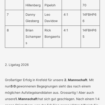
Hillenberg
Pipeloh
70
7
Danny
Leo
4:1
14FBHP6
Giesberg
Davidow
6
8
Brian
Rick
4:1
14FBHP6
Schamper
Bongaerts
5
s
2. Ligatag 2026
Großartiger Erfolg in Krefeld für unsere
2. Mannschaft
. Mit
nun
5:0
gewonnenen Begegnungen sieht das nach einem
möglichen Aufstiegskandidaten aus. Grossartig ! Aber auch
unsere
1. Mannschaft
hat sich gut geschlagen. Nach einem 1:4