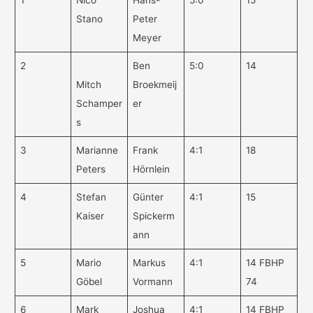
1
Nico
Hans-
5:0
15
Stano
Peter
Meyer
2
Ben
5:0
14
Mitch
Broekmeij
Schamper
er
s
3
Marianne
Frank
4:1
18
Peters
Hörnlein
4
Stefan
Günter
4:1
15
Kaiser
Spickerm
ann
5
Mario
Markus
4:1
14 FBHP
Göbel
Vormann
74
6
Mark
Joshua
4:1
14 FBHP