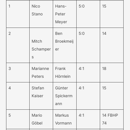
1
Nico
Hans-
5:0
15
Stano
Peter
Meyer
2
Ben
5:0
14
Mitch
Broekmeij
Schamper
er
s
3
Marianne
Frank
4:1
18
Peters
Hörnlein
4
Stefan
Günter
4:1
15
Kaiser
Spickerm
ann
5
Mario
Markus
4:1
14 FBHP
Göbel
Vormann
74