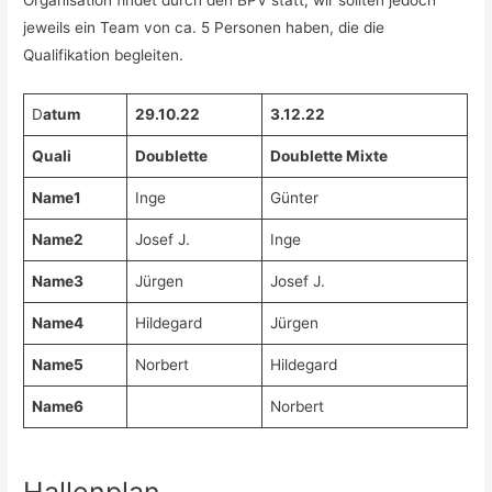
jeweils ein Team von ca. 5 Personen haben, die die
Qualifikation begleiten.
D
atum
29.10.22
3.12.22
Quali
Doublette
Doublette Mixte
Name1
Inge
Günter
Name2
Josef J.
Inge
Name3
Jürgen
Josef J.
Name4
Hildegard
Jürgen
Name5
Norbert
Hildegard
Name6
Norbert