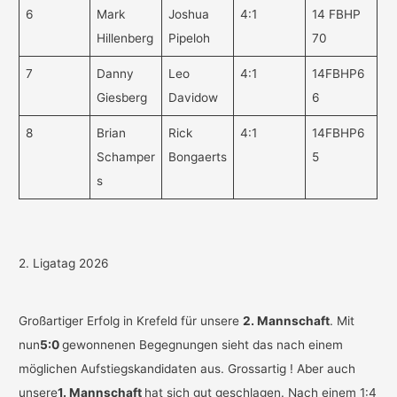
6
Mark
Joshua
4:1
14 FBHP
Hillenberg
Pipeloh
70
7
Danny
Leo
4:1
14FBHP6
Giesberg
Davidow
6
8
Brian
Rick
4:1
14FBHP6
Schamper
Bongaerts
5
s
2. Ligatag 2026
Großartiger Erfolg in Krefeld für unsere
2. Mannschaft
. Mit
nun
5:0
gewonnenen Begegnungen sieht das nach einem
möglichen Aufstiegskandidaten aus. Grossartig ! Aber auch
unsere
1. Mannschaft
hat sich gut geschlagen. Nach einem 1:4